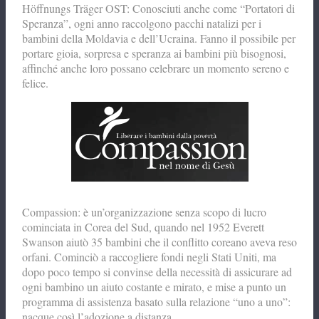
Höffnungs Träger OST: Conosciuti anche come “Portatori di
Speranza”, ogni anno raccolgono pacchi natalizi per i
bambini della Moldavia e dell’Ucraina. Fanno il possibile per
portare gioia, sorpresa e speranza ai bambini più bisognosi,
affinché anche loro possano celebrare un momento sereno e
felice.
Compassion: è un’organizzazione senza scopo di lucro
cominciata in Corea del Sud, quando nel 1952 Everett
Swanson aiutò 35 bambini che il conflitto coreano aveva reso
orfani. Cominciò a raccogliere fondi negli Stati Uniti, ma
dopo poco tempo si convinse della necessità di assicurare ad
ogni bambino un aiuto costante e mirato, e mise a punto un
programma di assistenza basato sulla relazione “uno a uno”:
nacque così l’adozione a distanza.