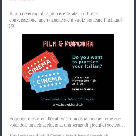
Il primo venerdì di ogni mese serate con film e
conversazione, aperta anche a chi vuole praticare l’italiano!
￼
Potrebbero esserci altre attività: una cena (anche in inglese
volendo), una chiacchierata, una serata di giochi di società…
Vuoi saperne di più? Scrivi a info@bethelchurch.ch