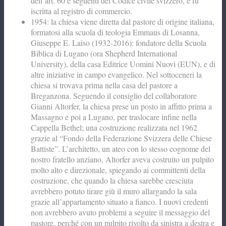
dell’art. 60 e seguenti del Codice civile svizzero, e fu
iscritta al registro di commercio.
1954: la chiesa viene diretta dal pastore di origine italiana,
formatosi alla scuola di teologia Emmaus di Losanna,
Giuseppe E. Laiso (1932-2016): fondatore della Scuola
Biblica di Lugano (ora Shepherd International
University), della casa Editrice Uomini Nuovi (EUN), e di
altre iniziative in campo evangelico. Nel sottoceneri la
chiesa si trovava prima nella casa del pastore a
Breganzona. Seguendo il consiglio del collaboratore
Gianni Altorfer, la chiesa prese un posto in affitto prima a
Massagno e poi a Lugano, per traslocare infine nella
Cappella Bethel; una costruzione realizzata nel 1962
grazie al “Fondo della Federazione Svizzera delle Chiese
Battiste”. L’architetto, un ateo con lo stesso cognome del
nostro fratello anziano, Altorfer aveva costruito un pulpito
molto alto e direzionale, spiegando ai committenti della
costruzione, che quando la chiesa sarebbe cresciuta
avrebbero potuto tirare giù il muro allargando la sala
grazie all’appartamento situato a fianco. I nuovi credenti
non avrebbero avuto problemi a seguire il messaggio del
pastore, perché con un pulpito rivolto da sinistra a destra e