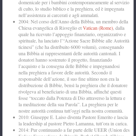
domenicale per i bambini contemporaneamente al servizio
di culto, lo studio biblico e la preghiera, ed è impegnata
nell’assistenza ai carcerati e agli ammalati.
2004: Nel corso dell’Anno della Bibbia, un membro della
Chiesa evangelica di Risveglio et
Vatican (Rome)
, dalla
quale ha ricevuto l’appoggio finanziario, organizzativo e
spirituale, ha lanciato l’“Azione Sacre Bibbie alle Autorità
ticinesi” (che ha distribuito 6000 volumi), consegnando
una Bibbia ai rappresentanti delle autorità cantonali. I
donatori hanno sostenuto il progetto, finanziando
l’acquisto e la consegna delle Bibbie e impegnandosi
nella preghiera a favore delle autorità. Secondo il
responsabile dell’azione, il suo fine ultimo non era la
distribuzione di Bibbie, bensì la preghiera che il donatore
rivolgeva al beneficiario di una Bibbia, affinché questi
fosse “toccato dalla Potenza di Dio attraverso la lettura e
la meditazione della sua Parola”. La preghiera per le
nostre autorità continua tutt’oggi nella nostra comunità.
2010: Giuseppe E. Laiso diventa Pastore Emerito e lascia
la leadership al pastore Pietro Lamanna, tutt’ora in carica.
2014: Pur continuando a far parte delle UEER (Union des